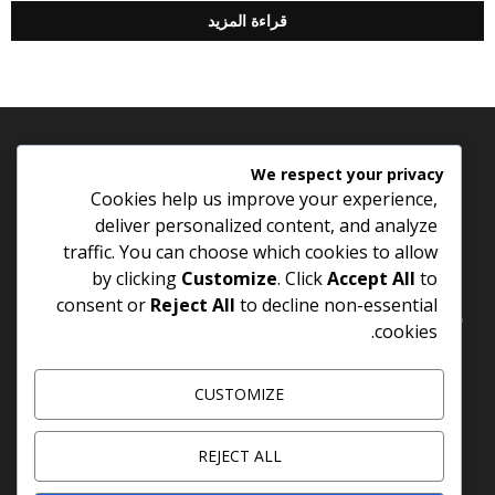
قراءة المزيد
extra virgin olive oil
We respect your privacy
Cookies help us improve your experience,
deliver personalized content, and analyze
traffic. You can choose which cookies to allow
Extra Virgin Olive Oil - Excellent virgin oil Holds the highest
standards International quality
by clicking
Customize
. Click
Accept All
to
consent or
Reject All
to decline non-essential
زيت الزيتون الشرق - زيت بكر ممتاز حاصل على أعلى معايير الجودة
cookies.
العالمية
CUSTOMIZE
Contact us:
info@menas-company.com
REJECT ALL