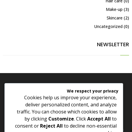
Hair care
(0)
Make-up
(3)
Skincare
(2)
Uncategorized
(0)
NEWSLETTER
extra virgin olive oil
We respect your privacy
Cookies help us improve your experience,
deliver personalized content, and analyze
traffic. You can choose which cookies to allow
Extra Virgin Olive Oil - Excellent virgin oil Holds the highest
standards International quality
by clicking
Customize
. Click
Accept All
to
consent or
Reject All
to decline non-essential
زيت الزيتون الشرق - زيت بكر ممتاز حاصل على أعلى معايير الجودة