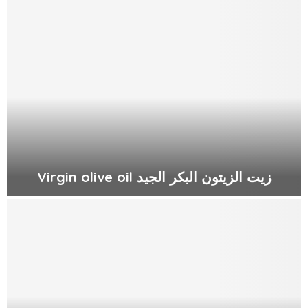
م
ر
ا
ح
ل
ع
ص
ر
ا
ل
ز
ي
زيت الزيتون البكر الجيد Virgin olive oil
ت
ز
ي
ت
ا
ل
ز
ي
ت