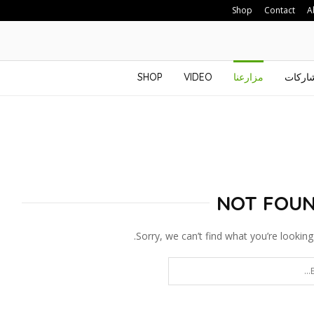
Shop
Contact
A
شاركات
مزارعنا
VIDEO
SHOP
NOT FOU
Sorry, we can’t find what you’re looking 