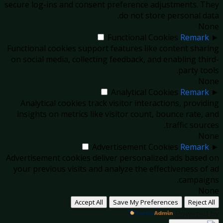
secure log-ins and consent preference adjustments. They
do not store personal data.
None
Functional Cookies
Remark
►
Functional cookies support features like content sharing
on social media, collecting feedback, and enabling third-
party tools.
None
Analytical Cookies
Remark
►
Analytical cookies track visitor interactions, providing
insights on metrics like visitor count, bounce rate, and
traffic sources.
None
Advertisement Cookies
Remark
►
Advertisement cookies deliver personalized ads based on
your previous visits and analyze the effectiveness of ad
campaigns.
None
Accept All
Save My Preferences
Reject All
Powered by